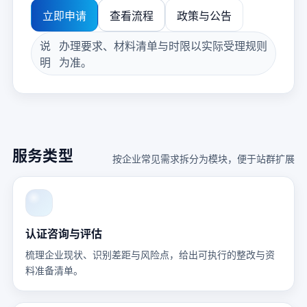
立即申请
查看流程
政策与公告
办理要求、材料清单与时限以实际受理规则
说
为准。
明
服务类型
按企业常见需求拆分为模块，便于站群扩展
认证咨询与评估
梳理企业现状、识别差距与风险点，给出可执行的整改与资
料准备清单。