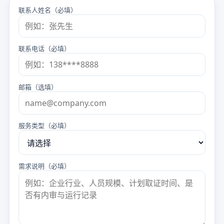
联系人姓名（必填）
联系电话（必填）
邮箱（选填）
服务类型（必填）
需求说明（必填）