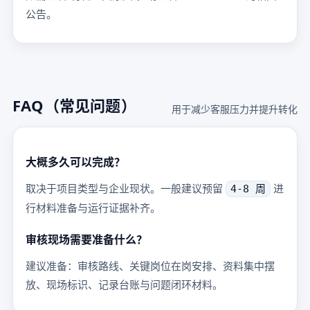
公告。
FAQ（常见问题）
用于减少客服压力并提升转化
大概多久可以完成？
取决于项目类型与企业现状。一般建议预留
进
4-8 周
行材料准备与运行证据补齐。
审核现场需要准备什么？
建议准备：审核路线、关键岗位在岗安排、资料集中摆
放、现场标识、记录台账与问题闭环材料。