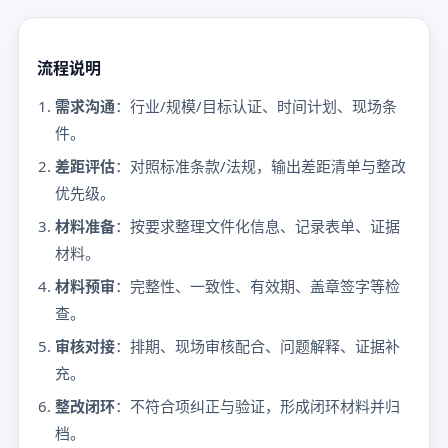
流程说明
需求沟通
：行业/规模/目标认证、时间计划、现场条
件。
差距评估
：对照标准条款/法规，输出差距清单与整改
优先级。
材料准备
：按要求整理文件化信息、记录表单、证据
材料。
材料预审
：完整性、一致性、有效期、盖章签字等检
查。
审核对接
：排期、现场审核配合、问题解释、证据补
充。
整改闭环
：不符合项纠正与验证，形成闭环材料并归
档。