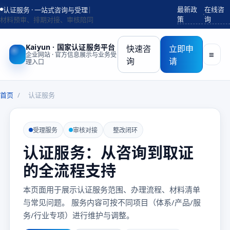
|
最新政
在线咨
认证服务 · 一站式咨询与受理
·
策
询
材料预审、排期对接、审核陪同
Kaiyun · 国家认证服务平台
快速咨
立即申
≡
企业网站 · 官方信息展示与业务受
询
请
理入口
首页
/
认证服务
受理服务
审核对接
整改闭环
认证服务：从咨询到取证
的全流程支持
本页面用于展示认证服务范围、办理流程、材料清单
与常见问题。 服务内容可按不同项目（体系/产品/服
务/行业专项）进行维护与调整。