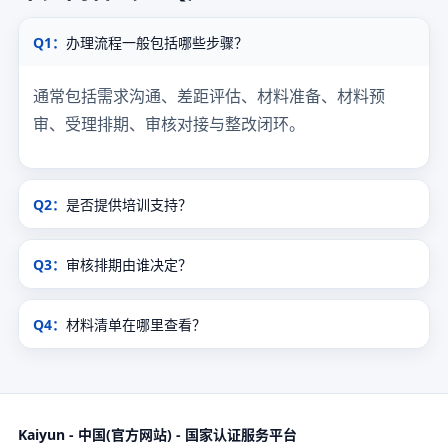
Q1：
办理流程一般包括哪些步骤？
通常包括需求沟通、差距评估、材料准备、材料预
审、受理排期、审核对接与整改闭环。
Q2：
是否提供培训支持？
Q3：
审核排期由谁决定？
Q4：
材料清单在哪里查看？
Kaiyun - 中国(官方网站) - 国家认证服务平台