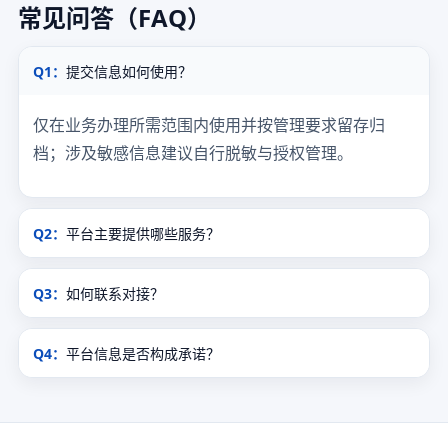
常见问答（FAQ）
Q1：
提交信息如何使用？
仅在业务办理所需范围内使用并按管理要求留存归
档；涉及敏感信息建议自行脱敏与授权管理。
Q2：
平台主要提供哪些服务？
Q3：
如何联系对接？
Q4：
平台信息是否构成承诺？