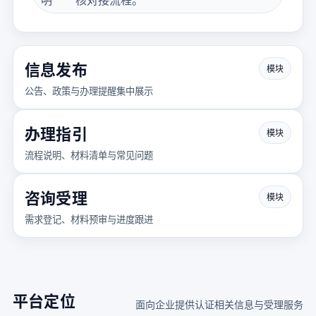
核对接流程。
明
信息发布
模块
公告、政策与办理提醒集中展示
办理指引
模块
流程说明、材料清单与常见问题
咨询受理
模块
需求登记、材料预审与进度跟进
平台定位
面向企业提供认证相关信息与受理服务