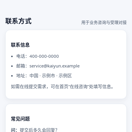
联系方式
用于业务咨询与受理对接
联系信息
电话：400-000-0000
邮箱：service@kaiyun.example
地址：中国 · 示例市 · 示例区
如需在线提交需求，可在首页“在线咨询”处填写信息。
常见问题
问：
提交后多久会回复？