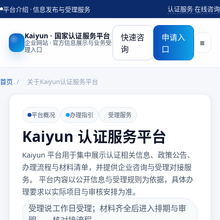
认证服务
·
在线咨询
平台介绍 · 信息发布与受理服务
Kaiyun · 国家认证服务平台
快速咨
申请入
≡
企业网站 · 官方信息展示与业务受
询
口
理入口
首页
/
关于Kaiyun认证服务平台
平台概况
办理指引
受理服务
Kaiyun 认证服务平台
Kaiyun 平台用于集中展示认证相关信息、政策公告、
办理流程与材料清单，并提供企业咨询与受理对接服
务。 平台内容以公开信息与受理规则为依据，具体办
理要求以实际项目与审核安排为准。
工作日受理；材料齐全后进入排期与审
受理说