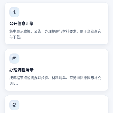
公开信息汇聚
集中展示政策、公告、办理提醒与材料要求，便于企业查询
与下载。
办理流程清晰
按流程节点说明办理步骤、材料清单、常见退回原因与补充
说明。